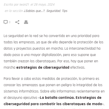
Escrito por Iwan21
el 28 mayo, 2024
en la sección
¿Sabías que...?
,
Seguridad
,
Tips
0
La seguridad en la red se ha convertido en una prioridad para
todas las empresas, ya que de ello depende la protección de los
datos y proyectos puestos en marcha. La interconectividad ha
dado paso a una mayor digitalización, pero eso supone que
también crezcan los ciberataques. Por eso, hay que poner en
marcha
estrategias de ciberseguridad
efectivas.
Para llevar a cabo estas medidas de protección, lo primero es
conocer las amenazas que ponen en peligro la integridad de los
sistemas informáticos. Sobre ello informamos recientemente en
el desayuno ejecutivo «
La batalla continúa. Estrategias de
ciberseguridad para combatir los ciberataques de moda
»,