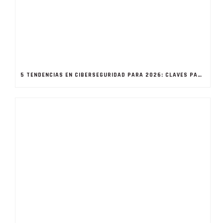
5 TENDENCIAS EN CIBERSEGURIDAD PARA 2026: CLAVES PARA PROTEGER TU EMPRESA ESTE AÑO