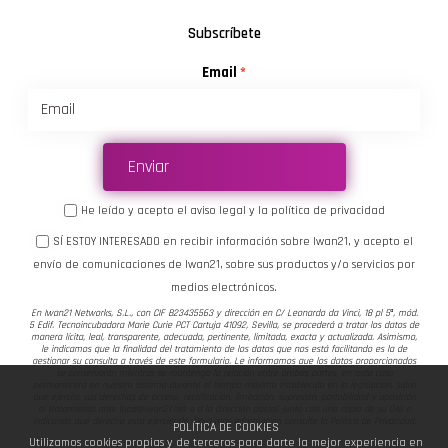
Subscríbete
Email
Enviar
He leído y acepto el
aviso legal
y la
política de privacidad
SÍ ESTOY INTERESADO en recibir información sobre Iwan21, y acepto el
envío de comunicaciones de Iwan21, sobre sus productos y/o servicios por
medios electrónicos.
En
Iwan21 Networks, S.L., con CIF B23435563 y dirección en C/ Leonardo da Vinci, 18 pl 5ª, mód.
5 Edif. Tecnoincubadora Marie Curie PCT Cartuja 41092, Sevilla, se procederá a tratar los datos de
manera lícita, leal, transparente, adecuada, pertinente, limitada, exacta y actualizada. Asimismo,
le indicamos que la finalidad del tratamiento de los datos que nos está facilitando es la de
gestionar su consulta a través de este formulario. Le informamos que los datos proporcionados
se conservarán mientras se mantenga la relación entre ambas partes, en todo caso
permanecerá en nuestro sistema durante el tiempo máximo establecido en la legislación, salvo
que ejercite sus derechos de acceso, rectificación, limitación, supresión, portabilidad y oposición
al tratamiento ante
lopd@iwan21.net
o a la dirección postal, junto con una copia de su DNI e
indicando qué derecho está ejerciendo. Para más información consulte la
Política de Privacidad.
POLÍTICA DE COOKIES
Utilizamos cookies propias y de terceros para darte la mejor experiencia en