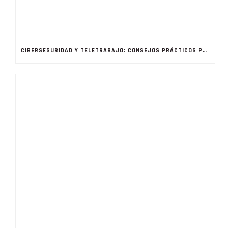
CIBERSEGURIDAD Y TELETRABAJO: CONSEJOS PRÁCTICOS PARA QUE LO AFRONTEN LAS EMPRESAS