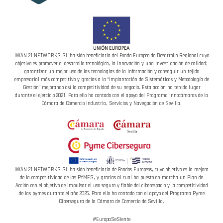
IWAN 21 NETWORKS SL ha sido beneficiaria del Fondo Europeo de Desarrollo Regional cuyo
objetivo es promover el desarrollo tecnológico, la innovación y una investigación de calidad;
garantizar un mejor uso de las tecnologías de la información y conseguir un tejido
empresarial más competitivo y gracias a la “Implantación de Sistemáticas y Metodología de
Gestión” mejorando así la competitividad de su negocio. Esta acción ha tenido lugar
durante el ejercicio 2021. Para ello ha contado con el apoyo del Programa Innocámaras de la
Cámara de Comercio Industria, Servicios y Navegación de Sevilla.
IWAN 21 NETWORKS SL ha sido beneficiaria de Fondos Europeos, cuyo objetivo es la mejora
de la competitividad de las PYMES, y gracias al cual ha puesto en marcha un Plan de
Acción con el objetivo de impulsar el uso seguro y fiable del ciberespacio y la competitividad
de las pymes durante el año 2025. Para ello ha contado con el apoyo del Programa Pyme
Cibersegura de la Cámara de Comercio de Sevilla.
#EuropaSeSiente